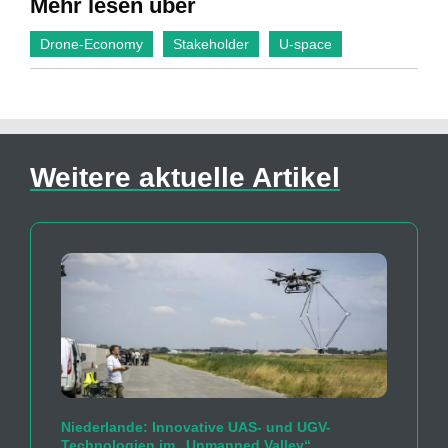
Mehr lesen über
Drone-Economy
Stakeholder
U-space
Weitere aktuelle Artikel
Niederlande: Innovative UAS- und UGV-
Technologien im „Unmanned Valley“