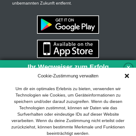
unbemannten Zukunft entfernt.
Ihr Wegweiser zum Erfolg
X
Cookie-Zustimmung verwalten
Entwicklung und Implementierung eines
Um dir ein optimales Erlebnis zu bieten, verwenden wir
nachhaltigen Geschäftsmodells sind für
Technologien wie Cookies, um Geräteinformationen zu
jedes Unternehmen unverzichtbar. Das
speichern und/oder darauf zuzugreifen. Wenn du diesen
Business Model Canvas hilft, sich dabei
Technologien zustimmst, können wir Daten wie das
auf das Wesentliche zu konzentrieren
Surfverhalten oder eindeutige IDs auf dieser Website
und stets im Blick zu behalten, worauf es
verarbeiten. Wenn du deine Zustimmung nicht erteilst oder
wirklich ankommt.
zurückziehst, können bestimmte Merkmale und Funktionen
beeinträchtigt werden.
Abonnieren Sie unseren kostenlosen