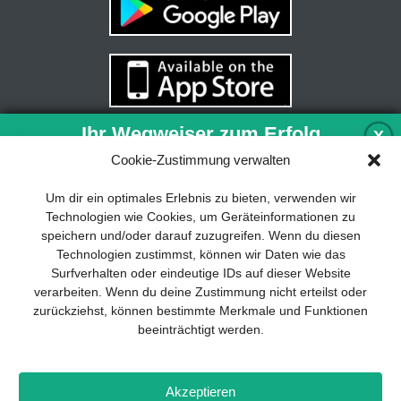
Ihr Wegweiser zum Erfolg
X
Cookie-Zustimmung verwalten
Entwicklung und Implementierung eines
Um dir ein optimales Erlebnis zu bieten, verwenden wir
nachhaltigen Geschäftsmodells sind für
Technologien wie Cookies, um Geräteinformationen zu
jedes Unternehmen unverzichtbar. Das
speichern und/oder darauf zuzugreifen. Wenn du diesen
Business Model Canvas hilft, sich dabei
Technologien zustimmst, können wir Daten wie das
auf das Wesentliche zu konzentrieren
Surfverhalten oder eindeutige IDs auf dieser Website
und stets im Blick zu behalten, worauf es
verarbeiten. Wenn du deine Zustimmung nicht erteilst oder
wirklich ankommt.
zurückziehst, können bestimmte Merkmale und Funktionen
beeinträchtigt werden.
Abonnieren Sie unseren kostenlosen
Newsletter und laden Sie den
umfassenden Leitfaden für KMU
Impressum
Datenschutz
Kontakt
Drones+
Magazin-
herunter: „Vom Produkt zum Business:
Akzeptieren
Abo
Mediadaten