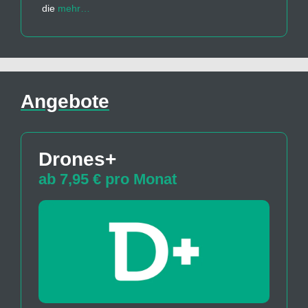
die
mehr…
Angebote
Drones+
ab 7,95 € pro Monat