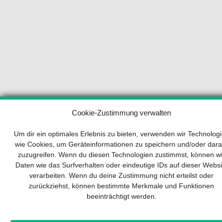
Ihr Wegweiser zum Erfolg
Cookie-Zustimmung verwalten
Um dir ein optimales Erlebnis zu bieten, verwenden wir Technolog
Entwicklung und Implementierung eines
wie Cookies, um Geräteinformationen zu speichern und/oder dara
nachhaltigen Geschäftsmodells sind für jedes
zuzugreifen. Wenn du diesen Technologien zustimmst, können wi
Unternehmen unverzichtbar. Das Business
Daten wie das Surfverhalten oder eindeutige IDs auf dieser Websi
Model Canvas hilft, sich dabei auf das
verarbeiten. Wenn du deine Zustimmung nicht erteilst oder
Wesentliche zu konzentrieren und stets im Blick
zurückziehst, können bestimmte Merkmale und Funktionen
zu behalten, worauf es wirklich ankommt.
beeinträchtigt werden.
Abonnieren Sie unseren kostenlosen Newsletter
und laden Sie den umfassenden Leitfaden für