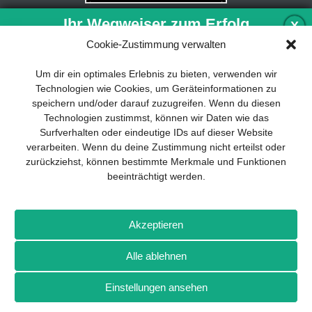
Ihr Wegweiser zum Erfolg
X
Cookie-Zustimmung verwalten
Entwicklung und Implementierung eines
Um dir ein optimales Erlebnis zu bieten, verwenden wir
nachhaltigen Geschäftsmodells sind für
Technologien wie Cookies, um Geräteinformationen zu
jedes Unternehmen unverzichtbar. Das
speichern und/oder darauf zuzugreifen. Wenn du diesen
Business Model Canvas hilft, sich dabei
Technologien zustimmst, können wir Daten wie das
auf das Wesentliche zu konzentrieren
Surfverhalten oder eindeutige IDs auf dieser Website
und stets im Blick zu behalten, worauf es
verarbeiten. Wenn du deine Zustimmung nicht erteilst oder
wirklich ankommt.
zurückziehst, können bestimmte Merkmale und Funktionen
beeinträchtigt werden.
Abonnieren Sie unseren kostenlosen
Newsletter und laden Sie den
umfassenden Leitfaden für KMU
Impressum
Datenschutz
Kontakt
Drones+
Magazin-
herunter: „Vom Produkt zum Business:
Akzeptieren
Abo
Mediadaten
Der Weg zum Erfolg mit dem Business
Model Canvas“.
Alle ablehnen
Weitere Magazine von Wellhausen & Marquardt Medien
Einstellungen ansehen
NEWSLETTER-ANMELDUNG
BROT
BROTpro
Sylvias SPEISEKAMMER
FlugModell