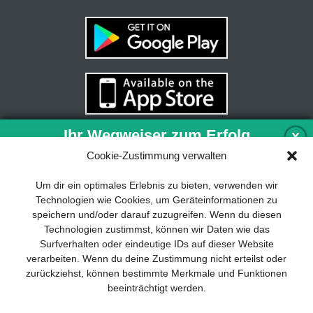
Ihr Wegweiser zum Erfolg
X
Cookie-Zustimmung verwalten
Entwicklung und Implementierung eines
Um dir ein optimales Erlebnis zu bieten, verwenden wir
nachhaltigen Geschäftsmodells sind für
Technologien wie Cookies, um Geräteinformationen zu
jedes Unternehmen unverzichtbar. Das
speichern und/oder darauf zuzugreifen. Wenn du diesen
Business Model Canvas hilft, sich dabei
Technologien zustimmst, können wir Daten wie das
auf das Wesentliche zu konzentrieren
Surfverhalten oder eindeutige IDs auf dieser Website
und stets im Blick zu behalten, worauf es
verarbeiten. Wenn du deine Zustimmung nicht erteilst oder
wirklich ankommt.
zurückziehst, können bestimmte Merkmale und Funktionen
beeinträchtigt werden.
Abonnieren Sie unseren kostenlosen
Newsletter und laden Sie den