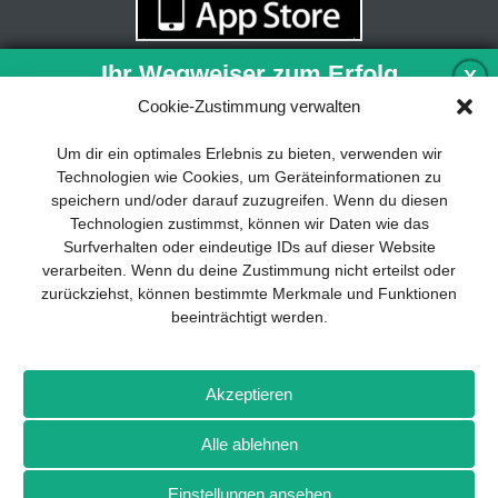
Ihr Wegweiser zum Erfolg
X
Cookie-Zustimmung verwalten
Entwicklung und Implementierung eines
Um dir ein optimales Erlebnis zu bieten, verwenden wir
nachhaltigen Geschäftsmodells sind für
Technologien wie Cookies, um Geräteinformationen zu
jedes Unternehmen unverzichtbar. Das
speichern und/oder darauf zuzugreifen. Wenn du diesen
Business Model Canvas hilft, sich dabei
Technologien zustimmst, können wir Daten wie das
auf das Wesentliche zu konzentrieren
Surfverhalten oder eindeutige IDs auf dieser Website
und stets im Blick zu behalten, worauf es
verarbeiten. Wenn du deine Zustimmung nicht erteilst oder
wirklich ankommt.
zurückziehst, können bestimmte Merkmale und Funktionen
beeinträchtigt werden.
Abonnieren Sie unseren kostenlosen
Newsletter und laden Sie den
umfassenden Leitfaden für KMU
Impressum
Datenschutz
Kontakt
Drones+
Magazin-
herunter: „Vom Produkt zum Business:
Akzeptieren
Abo
Mediadaten
Der Weg zum Erfolg mit dem Business
Model Canvas“.
Alle ablehnen
Weitere Magazine von Wellhausen & Marquardt Medien
Einstellungen ansehen