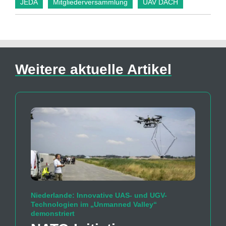
JEDA
Mitgliederversammlung
UAV DACH
Weitere aktuelle Artikel
Niederlande: Innovative UAS- und UGV-
Technologien im „Unmanned Valley“
demonstriert