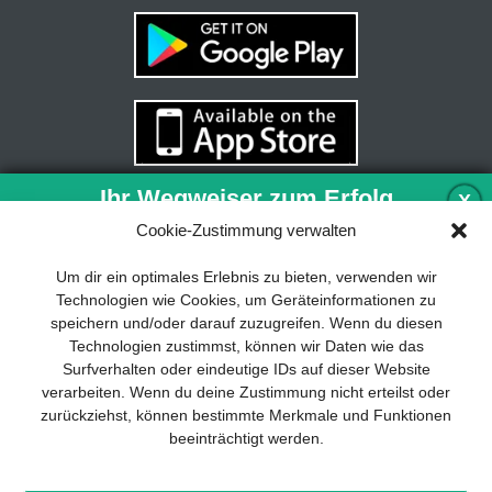
Ihr Wegweiser zum Erfolg
X
Cookie-Zustimmung verwalten
Entwicklung und Implementierung eines
Um dir ein optimales Erlebnis zu bieten, verwenden wir
nachhaltigen Geschäftsmodells sind für
Technologien wie Cookies, um Geräteinformationen zu
jedes Unternehmen unverzichtbar. Das
speichern und/oder darauf zuzugreifen. Wenn du diesen
Business Model Canvas hilft, sich dabei
Technologien zustimmst, können wir Daten wie das
auf das Wesentliche zu konzentrieren
Surfverhalten oder eindeutige IDs auf dieser Website
und stets im Blick zu behalten, worauf es
verarbeiten. Wenn du deine Zustimmung nicht erteilst oder
wirklich ankommt.
zurückziehst, können bestimmte Merkmale und Funktionen
beeinträchtigt werden.
Abonnieren Sie unseren kostenlosen
Newsletter und laden Sie den
umfassenden Leitfaden für KMU