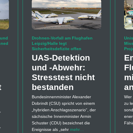
 und
Drohnen-Vorfall am Flughafen
Unis
nned
Leipzig/Halle legt
Mis
Sicherheitsdefizite offen
Proj
UAS-Detektion
Em
und -Abwehr:
Fl
Stresstest nicht
mi
t
bestanden
an
Bundesinnenminister Alexander
Wer 
Dobrindt (CSU) spricht von einem
zu l
„hybriden Anschlagsszenario“, der
sond
“
sächsische Innenminister Armin
ener
Schuster (CDU) bezeichnet die
Fähi
,
Ereignisse als „sehr
mehr…