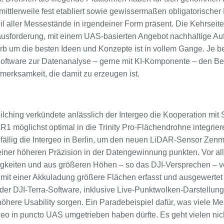
mittlerweile fest etabliert sowie gewissermaßen obligatorischer 
l aller Messestände in irgendeiner Form präsent. Die Kehrseite
usforderung, mit einem UAS-basierten Angebot nachhaltige Au
b um die besten Ideen und Konzepte ist in vollem Gange. Je b
oftware zur Datenanalyse – gerne mit KI-Komponente – den Be
Aufmerksamkeit, die damit zu erzeugen ist.
ching verkündete anlässlich der Intergeo die Kooperation mit
1 möglichst optimal in die Trinity Pro-Flächendrohne integrie
zufällig die Intergeo in Berlin, um den neuen LiDAR-Sensor Zenm
t einer höheren Präzision in der Datengewinnung punkten. Vor a
keiten und aus größeren Höhen – so das DJI-Versprechen – ver
mit einer Akkuladung größere Flächen erfasst und ausgewertet 
t der DJI-Terra-Software, inklusive Live-Punktwolken-Darstellun
höhere Usability sorgen. Ein Paradebeispiel dafür, was viele 
rgeo in puncto UAS umgetrieben haben dürfte. Es geht vielen ni