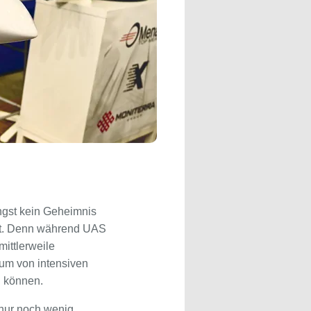
ngst kein Geheimnis
ert. Denn während UAS
ittlerweile
rum von intensiven
n können.
 nur noch wenig