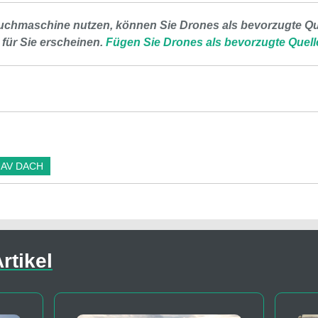
uchmaschine nutzen, können Sie Drones als bevorzugte Que
 für Sie erscheinen.
Fügen Sie Drones als bevorzugte Quell
AV DACH
rtikel