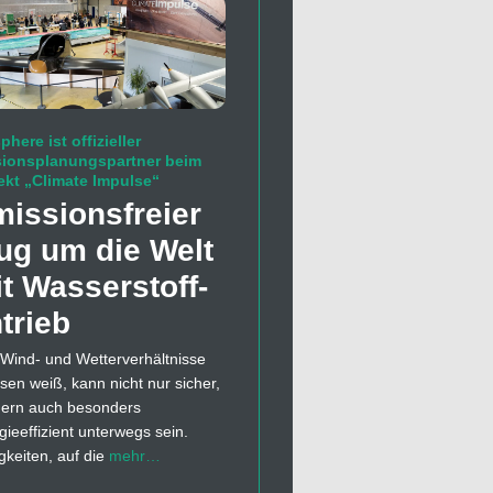
phere ist offizieller
sionsplanungspartner beim
ekt „Climate Impulse“
issions­freier
ug um die Welt
t Wasserstoff­
trieb
Wind- und Wetterverhältnisse
esen weiß, kann nicht nur sicher,
ern auch besonders
gieeffizient unterwegs sein.
gkeiten, auf die
mehr…