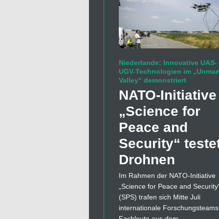
Niederlande: Innovative UAS-
UGV-Technologien im „Unma
Valley“ demonstriert
NATO-Initiative
„Science for
Peace and
Security“ teste
Drohnen
Im Rahmen der NATO-Initiative
„Science for Peace and Security
(SPS) trafen sich Mitte Juli
internationale Forschungsteams
Fachleute aus dem