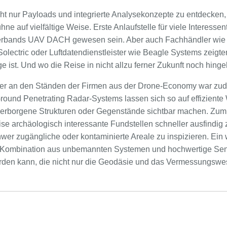
icht nur Payloads und integrierte Analysekonzepte zu entdecke
hne auf vielfältige Weise. Erste Anlaufstelle für viele Interesse
erbands UAV DACH gewesen sein. Aber auch Fachhändler wie 
olectric oder Luftdatendienstleister wie Beagle Systems zeigte
 ist. Und wo die Reise in nicht allzu ferner Zukunft noch hinge
cker an den Ständen der Firmen aus der Drone-Economy war z
 Ground Penetrating Radar-Systems lassen sich so auf effizient
erborgene Strukturen oder Gegenstände sichtbar machen. Zum 
ise archäologisch interessante Fundstellen schneller ausfindi
wer zugängliche oder kontaminierte Areale zu inspizieren. Ein 
nte Kombination aus unbemannten Systemen und hochwertige Sen
den kann, die nicht nur die Geodäsie und das Vermessungswe