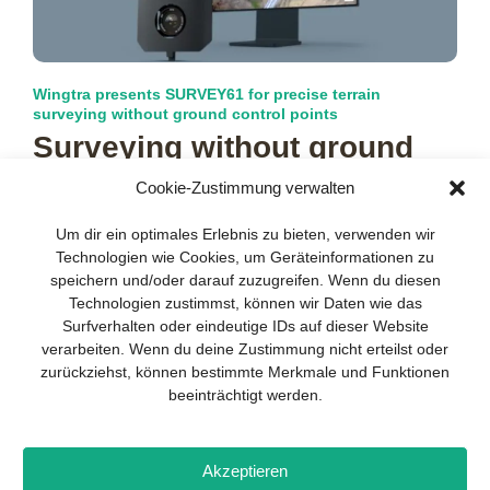
Wingtra presents SURVEY61 for precise terrain
surveying without ground control points
Surveying without ground
support
Cookie-Zustimmung verwalten
Your guide to success
X
Wingtra has unveiled a new optical sensor as a payload for
Um dir ein optimales Erlebnis zu bieten, verwenden wir
its WingtraRAY drone. What makes it special is that
more…
Technologien wie Cookies, um Geräteinformationen zu
Developing and implementing a
speichern und/oder darauf zuzugreifen. Wenn du diesen
sustainable business model is essential
Technologien zustimmst, können wir Daten wie das
for any company. The Business Model
Surfverhalten oder eindeutige IDs auf dieser Website
Canvas helps to stay focused on the
verarbeiten. Wenn du deine Zustimmung nicht erteilst oder
essentials and keep in mind what really
zurückziehst, können bestimmte Merkmale und Funktionen
matters.
beeinträchtigt werden.
Subscribe to our free newsletter services
and download the comprehensive guide
Imprint
Privacy policy
Contact
Drones+
Magazine
for SMEs: „From product to business:
Akzeptieren
subscription
Media kit
The way to success with the Business