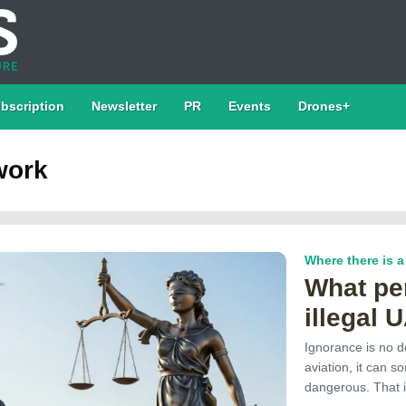
bscription
Newsletter
PR
Events
Drones+
work
Where there is a 
What pen
illegal 
Ignorance is no d
aviation, it can 
dangerous. That 