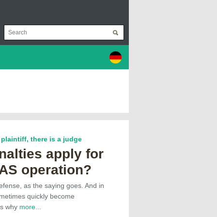
plaintiff, there is a judge
alties apply for
UAS operation?
efense, as the saying goes. And in
sometimes quickly become
is why
more...