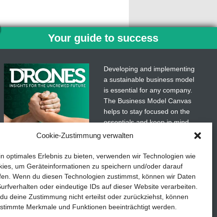
Your guide to success
Developing and implementing
a sustainable business model
is essential for any company.
The Business Model Canvas
helps to stay focused on the
essentials and keep in mind
what really matters.
Cookie-Zustimmung verwalten
Media kit
Subscribe to our free
in optimales Erlebnis zu bieten, verwenden wir Technologien wie
newsletter services and
ies, um Geräteinformationen zu speichern und/oder darauf
download the comprehensive
fen. Wenn du diesen Technologien zustimmst, können wir Daten
etails
TEDDYS kreativ
guide for SMEs: „From
urfverhalten oder eindeutige IDs auf dieser Website verarbeiten.
u deine Zustimmung nicht erteilst oder zurückziehst, können
product to business: The way
stimmte Merkmale und Funktionen beeinträchtigt werden.
to success with the Business