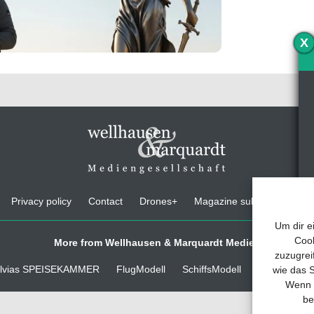
X
Privacy policy
Contact
Drones+
Magazine subscription
Um dir e
Cook
More from Wellhausen & Marquardt Medien
zuzugrei
lvias SPEISEKAMMER
FlugModell
SchiffsModell
TRUCKS & D
wie das S
Wenn d
be