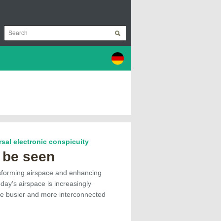
rsal electronic conspicuity
 be seen
sforming airspace and enhancing
oday’s airspace is increasingly
re busier and more interconnected