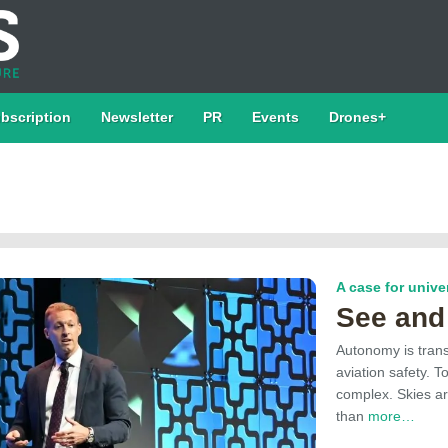
bscription
Newsletter
PR
Events
Drones+
A case for unive
See and
Autonomy is tran
aviation safety. T
complex. Skies a
than
more…