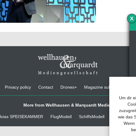
X
Privacy policy
Contact
Drones+
Magazine subscription
Um dir e
Cook
More from Wellhausen & Marquardt Medien
zuzugrei
lvias SPEISEKAMMER
FlugModell
SchiffsModell
TRUCKS & D
wie das S
Wenn d
be