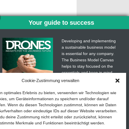
Your guide to success
Developing and implementing
a sustainable business model
is essential for any company.
The Business Model Canvas
helps to stay focused on the
essentials and keep in mind
what really matters.
Cookie-Zustimmung verwalten
Media kit
Subscribe to our free
in optimales Erlebnis zu bieten, verwenden wir Technologien wie
newsletter services and
ies, um Geräteinformationen zu speichern und/oder darauf
download the comprehensive
fen. Wenn du diesen Technologien zustimmst, können wir Daten
etails
TEDDYS kreativ
guide for SMEs: „From
urfverhalten oder eindeutige IDs auf dieser Website verarbeiten.
u deine Zustimmung nicht erteilst oder zurückziehst, können
product to business: The way
stimmte Merkmale und Funktionen beeinträchtigt werden.
to success with the Business