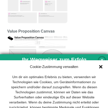
Value Proposition Canvas
Ihr Wegweiser zum Erfolg
X
Cookie-Zustimmung verwalten
Entwicklung und Implementierung eines
Um dir ein optimales Erlebnis zu bieten, verwenden wir
nachhaltigen Geschäftsmodells sind für
Technologien wie Cookies, um Geräteinformationen zu
jedes Unternehmen unverzichtbar. Das
speichern und/oder darauf zuzugreifen. Wenn du diesen
Business Model Canvas hilft, sich dabei
Technologien zustimmst, können wir Daten wie das
auf das Wesentliche zu konzentrieren
Surfverhalten oder eindeutige IDs auf dieser Website
und stets im Blick zu behalten, worauf es
verarbeiten. Wenn du deine Zustimmung nicht erteilst oder
wirklich ankommt.
zurückziehst, können bestimmte Merkmale und Funktionen