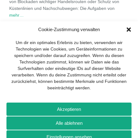
von Blockaden wichtiger Handelsrouten oder Schutz von
Küstenlinien und Nachschubwegen: Die Aufgaben von
mehr…
Cookie-Zustimmung verwalten
Um dir ein optimales Erlebnis zu bieten, verwenden wir
1
2
3
…
5
Technologien wie Cookies, um Geräteinformationen zu
speichern und/oder darauf zuzugreifen. Wenn du diesen
Technologien zustimmst, können wir Daten wie das
Surfverhalten oder eindeutige IDs auf dieser Website
verarbeiten. Wenn du deine Zustimmung nicht erteilst oder
zurückziehst, können bestimmte Merkmale und Funktionen
beeinträchtigt werden.
Impressum
Datenschutz
Kontakt
Drones+
Magazin-
Akzeptieren
Abo
Mediadaten
Alle ablehnen
Weitere Magazine von Wellhausen & Marquardt Medien
Einstellungen ansehen