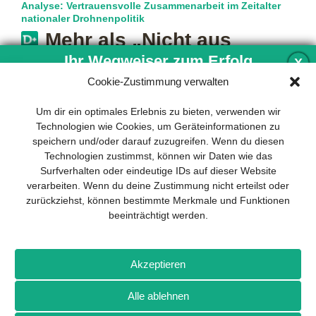
Analyse: Vertrauensvolle Zusammenarbeit im Zeitalter
nationaler Drohnenpolitik
Mehr als „Nicht aus
China”
Ihr Wegweiser zum Erfolg
X
Cookie-Zustimmung verwalten
In jüngster Zeit taucht ein Begriff immer häufiger in
Ausschreibungen und Lastenheften auf: „Non-China“. Auch
Entwicklung und Implementierung eines
Um dir ein optimales Erlebnis zu bieten, verwenden wir
wenn der Ausdruck nicht formal
mehr…
nachhaltigen Geschäftsmodells sind für
Technologien wie Cookies, um Geräteinformationen zu
jedes Unternehmen unverzichtbar. Das
speichern und/oder darauf zuzugreifen. Wenn du diesen
Business Model Canvas hilft, sich dabei
Technologien zustimmst, können wir Daten wie das
auf das Wesentliche zu konzentrieren
Surfverhalten oder eindeutige IDs auf dieser Website
und stets im Blick zu behalten, worauf es
verarbeiten. Wenn du deine Zustimmung nicht erteilst oder
wirklich ankommt.
zurückziehst, können bestimmte Merkmale und Funktionen
beeinträchtigt werden.
Abonnieren Sie unseren kostenlosen
Newsletter und laden Sie den
umfassenden Leitfaden für KMU
Impressum
Datenschutz
Kontakt
Drones+
Magazin-
herunter: „Vom Produkt zum Business:
Akzeptieren
Abo
Mediadaten
Der Weg zum Erfolg mit dem Business
Model Canvas“.
Alle ablehnen
Weitere Magazine von Wellhausen & Marquardt Medien